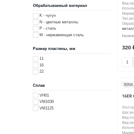
Вид п
Обрабатываемый материал
Испол
Маркир
K - чугун
Тип ре
N - цветные металлы
Обраб
P - сталь
метал
М - нержавеющая сталь
320
Размер пластины, мм
11
16
22
20318
Сплав
16ER 
VH01
VM1030
Угол п
VM1125
Шаг ре
Вид п
Вид п
Испол
Маркир