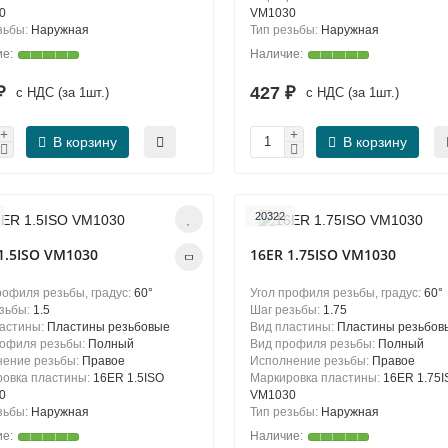
0
VM1030
зьбы:
Наружная
Тип резьбы:
Наружная
 ₽
427 ₽
с НДС (за 1шт.)
с НДС (за 1шт.)
В корзину
В корзину
20322
1.5ISO VM1030
16ER 1.75ISO VM1030
рофиля резьбы, градус:
60°
Угол профиля резьбы, градус:
60°
зьбы:
1.5
Шаг резьбы:
1.75
ластины:
Пластины резьбовые
Вид пластины:
Пластины резьбов
рофиля резьбы:
Полный
Вид профиля резьбы:
Полный
нение резьбы:
Правое
Исполнение резьбы:
Правое
овка пластины:
16ER 1.5ISO
Маркировка пластины:
16ER 1.75I
0
VM1030
зьбы:
Наружная
Тип резьбы:
Наружная