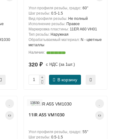
Угол профиля резьбы, градус:
60°
Шаг резьбы:
0.5-1.5
Вид профиля резьбы:
Не полный
ые
Исполнение резьбы:
Правое
Маркировка пластины:
11ER A60 VH01
Тип резьбы:
Наружная
VM1030
Обрабатываемый материал:
N - цветные
металлы
320 ₽
с НДС (за 1шт.)
В корзину
13630
11IR A55 VM1030
Угол профиля резьбы, градус:
55°
Шаг резьбы:
0.5-1.5