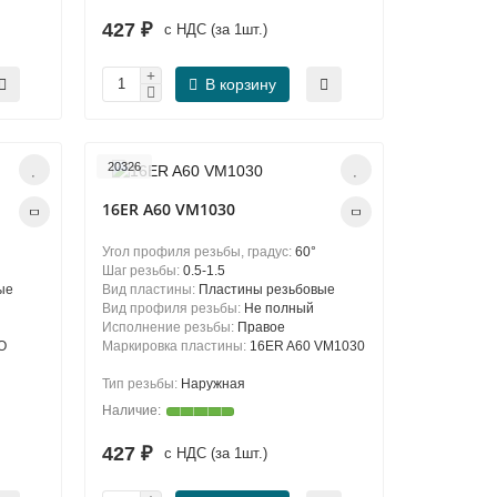
427 ₽
с НДС (за 1шт.)
В корзину
20326
16ER A60 VM1030
Угол профиля резьбы, градус:
60°
Шаг резьбы:
0.5-1.5
ые
Вид пластины:
Пластины резьбовые
Вид профиля резьбы:
Не полный
Исполнение резьбы:
Правое
O
Маркировка пластины:
16ER A60 VM1030
Тип резьбы:
Наружная
427 ₽
с НДС (за 1шт.)