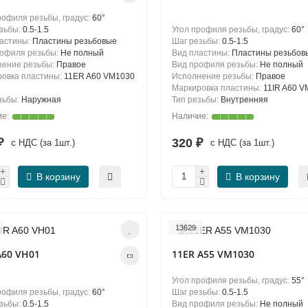
рофиля резьбы, градус:
60°
зьбы:
0.5-1.5
Угол профиля резьбы, градус:
60°
ластины:
Пластины резьбовые
Шаг резьбы:
0.5-1.5
рофиля резьбы:
Не полный
Вид пластины:
Пластины резьбов
нение резьбы:
Правое
Вид профиля резьбы:
Не полный
овка пластины:
11ER A60 VM1030
Исполнение резьбы:
Правое
Маркировка пластины:
11IR A60 
зьбы:
Наружная
Тип резьбы:
Внутренняя
 ₽
320 ₽
с НДС (за 1шт.)
с НДС (за 1шт.)
В корзину
В корзину
13629
A60 VH01
11ER A55 VM1030
Угол профиля резьбы, градус:
55°
рофиля резьбы, градус:
60°
Шаг резьбы:
0.5-1.5
зьбы:
0.5-1.5
Вид профиля резьбы:
Не полный