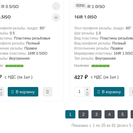
20332
0.5ISO
16IR 1.0ISO
рофиля резьбы, градус:
60°
Угол профиля резьбы, градус:
60°
зьбы:
0.5
Шаг резьбы:
1.0
ластины:
Пластины резьбовые
Вид пластины:
Пластины резьбов
рофиля резьбы:
Полный
Вид профиля резьбы:
Полный
нение резьбы:
Правое
Исполнение резьбы:
Правое
овка пластины:
16IR 0.5ISO
Маркировка пластины:
16IR 1.0IS
зьбы:
Внутренняя
Тип резьбы:
Внутренняя
 ₽
427 ₽
с НДС (за 1шт.)
с НДС (за 1шт.)
В корзину
В корзину
1
2
3
4
5
Показано с 1 по 20 из 81 (всего 5