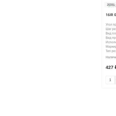
20331
16IR 
Угол п
Шаг ре
Вид п
Вид п
Испол
Маркир
Тип ре
427