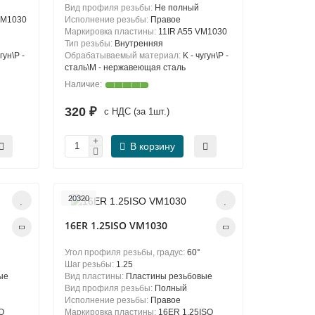
Вид профиля резьбы:
Не полный
VM1030
Исполнение резьбы:
Правое
Маркировка пластины:
11IR A55 VM1030
Тип резьбы:
Внутренняя
гун\P -
Обрабатываемый материал:
K - чугун\P -
сталь\М - нержавеющая сталь
320 ₽
с НДС (за 1шт.)
В корзину
20320
16ER 1.25ISO VM1030
Угол профиля резьбы, градус:
60°
Шаг резьбы:
1.25
ые
Вид пластины:
Пластины резьбовые
Вид профиля резьбы:
Полный
Исполнение резьбы:
Правое
O
Маркировка пластины:
16ER 1.25ISO