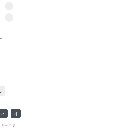
ые
O
>
>|
 страниц)