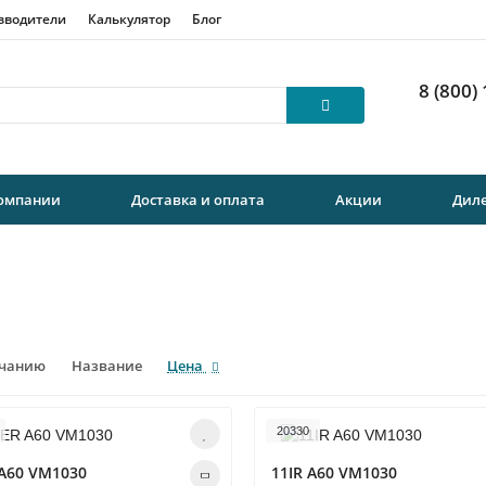
зводители
Калькулятор
Блог
8 (800)
компании
Доставка и оплата
Акции
Дил
лчанию
Название
Цена
20330
A60 VM1030
11IR A60 VM1030