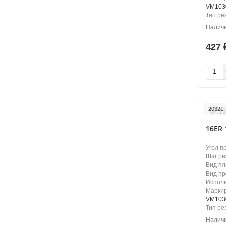
VM103
Тип ре
427
20321
16ER 
Угол п
Шаг ре
Вид п
Вид п
Испол
Маркир
VM103
Тип ре