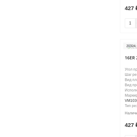
427
20324
16ER 
Угол п
Шаг ре
Вид п
Вид п
Испол
Маркир
VM103
Тип ре
427