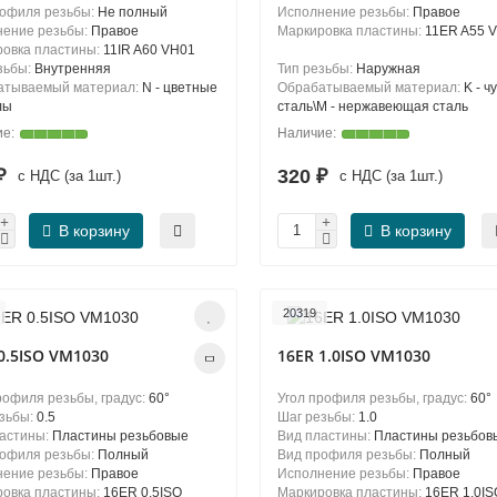
рофиля резьбы:
Не полный
Исполнение резьбы:
Правое
нение резьбы:
Правое
Маркировка пластины:
11ER A55 
овка пластины:
11IR A60 VH01
зьбы:
Внутренняя
Тип резьбы:
Наружная
атываемый материал:
N - цветные
Обрабатываемый материал:
K - чу
лы
сталь\М - нержавеющая сталь
 ₽
320 ₽
с НДС (за 1шт.)
с НДС (за 1шт.)
В корзину
В корзину
20319
0.5ISO VM1030
16ER 1.0ISO VM1030
рофиля резьбы, градус:
60°
Угол профиля резьбы, градус:
60°
зьбы:
0.5
Шаг резьбы:
1.0
ластины:
Пластины резьбовые
Вид пластины:
Пластины резьбов
рофиля резьбы:
Полный
Вид профиля резьбы:
Полный
нение резьбы:
Правое
Исполнение резьбы:
Правое
овка пластины:
16ER 0.5ISO
Маркировка пластины:
16ER 1.0IS