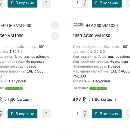
В корзину
В корзину
20328
 G60 VM1030
16ER AG60 VM1030
рофиля резьбы, градус:
60°
Угол профиля резьбы, градус:
60°
зьбы:
1.75-3.0
Шаг резьбы:
0.5-3.0
ластины:
Пластины резьбовые
Вид пластины:
Пластины резьбов
рофиля резьбы:
Не полный
Вид профиля резьбы:
Не полный
нение резьбы:
Правое
Исполнение резьбы:
Правое
овка пластины:
16ER G60
Маркировка пластины:
16ER AG60
0
VM1030
зьбы:
Наружная
Тип резьбы:
Наружная
 ₽
427 ₽
с НДС (за 1шт.)
с НДС (за 1шт.)
В корзину
В корзину