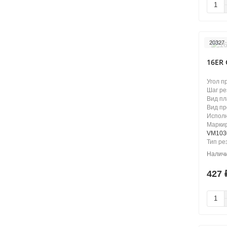
20327
16ER
Угол п
Шаг ре
Вид п
Вид п
Испол
Маркир
VM103
Тип ре
427