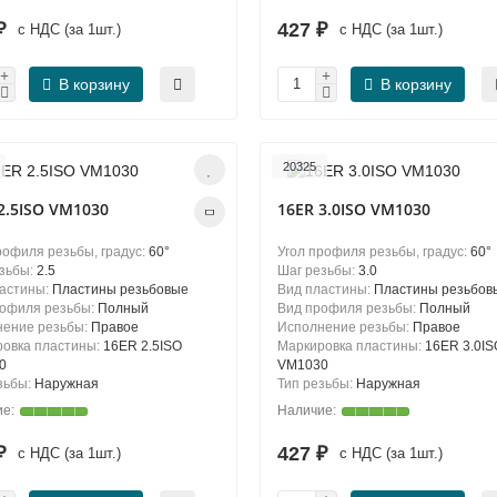
 ₽
427 ₽
с НДС (за 1шт.)
с НДС (за 1шт.)
В корзину
В корзину
20325
2.5ISO VM1030
16ER 3.0ISO VM1030
рофиля резьбы, градус:
60°
Угол профиля резьбы, градус:
60°
зьбы:
2.5
Шаг резьбы:
3.0
ластины:
Пластины резьбовые
Вид пластины:
Пластины резьбов
рофиля резьбы:
Полный
Вид профиля резьбы:
Полный
нение резьбы:
Правое
Исполнение резьбы:
Правое
овка пластины:
16ER 2.5ISO
Маркировка пластины:
16ER 3.0IS
0
VM1030
зьбы:
Наружная
Тип резьбы:
Наружная
 ₽
427 ₽
с НДС (за 1шт.)
с НДС (за 1шт.)