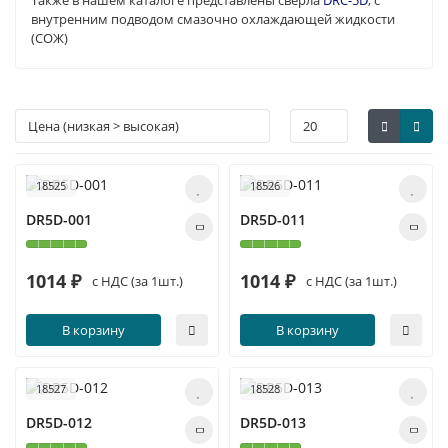
Также в нашем каталоге представлены сверла
DRC-5D
, с
внутренним подводом смазочно охлаждающей жидкости
(СОЖ)
18525
18526
DR5D-001
DR5D-011
1014 ₽
1014 ₽
с НДС (за 1шт.)
с НДС (за 1шт.)
В корзину
В корзину
18527
18528
DR5D-012
DR5D-013