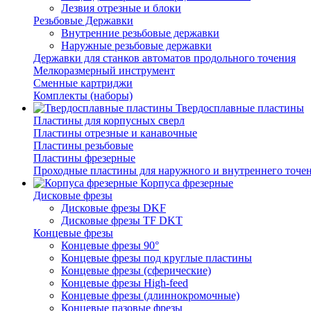
Лезвия отрезные и блоки
Резьбовые Державки
Внутренние резьбовые державки
Наружные резьбовые державки
Державки для станков автоматов продольного точения
Мелкоразмерный инструмент
Сменные картриджи
Комплекты (наборы)
Твердосплавные пластины
Пластины для корпусных сверл
Пластины отрезные и канавочные
Пластины резьбовые
Пластины фрезерные
Проходные пластины для наружного и внутреннего точе
Корпуса фрезерные
Дисковые фрезы
Дисковые фрезы DKF
Дисковые фрезы TF DKT
Концевые фрезы
Концевые фрезы 90°
Концевые фрезы под круглые пластины
Концевые фрезы (сферические)
Концевые фрезы High-feed
Концевые фрезы (длиннокромочные)
Концевые пазовые фрезы