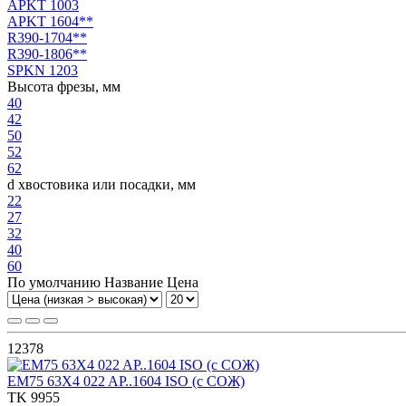
APKT 1003
APKT 1604**
R390-1704**
R390-1806**
SPKN 1203
Высота фрезы, мм
40
42
50
52
62
d хвостовика или посадки, мм
22
27
32
40
60
По умолчанию
Название
Цена
12378
EM75 63X4 022 AP..1604 ISO (с СОЖ)
TK 9955