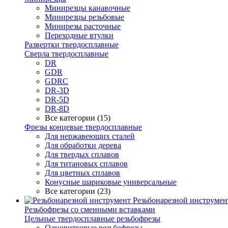
Минирезцы канавочные
Минирезцы резьбовые
Минирезы расточные
Переходные втулки
Развертки твердосплавные
Сверла твердосплавные
DR
GDR
GDRC
DR-3D
DR-5D
DR-8D
Все категории (15)
Фрезы концевые твердосплавные
Для нержавеющих сталей
Для обработки дерева
Для твердых сплавов
Для титановых сплавов
Для цветных сплавов
Конусные шариковые универсальные
Все категории (23)
Резьбонарезной инструмен
Резьбофрезы со сменными вставками
Цельные твердосплавные резьбофрезы
Одновитковые резьбофрезы