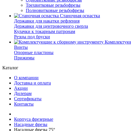
Трехвитковые резьбофрезы
Полновитковые резьбофрезы
Станочная оснастка
Державки для накатки рефления
Державки для центровочного сверла
Кулачки к токарным патронам
Резцы под бруски
Комплектующ
Винты
Опорные пластины
Прижимы
Каталог
О компании
Доставка и оплата
Акции
Дилерам
Сертификаты
Контакты
Корпуса фрезерные
Насадные фрезы
Насадные фрезы 75°