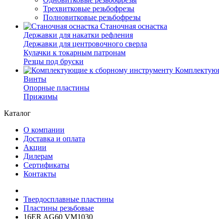
Трехвитковые резьбофрезы
Полновитковые резьбофрезы
Станочная оснастка
Державки для накатки рефления
Державки для центровочного сверла
Кулачки к токарным патронам
Резцы под бруски
Комплектующ
Винты
Опорные пластины
Прижимы
Каталог
О компании
Доставка и оплата
Акции
Дилерам
Сертификаты
Контакты
Твердосплавные пластины
Пластины резьбовые
16ER AG60 VM1030