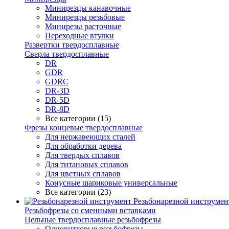
Минирезцы канавочные
Минирезцы резьбовые
Минирезы расточные
Переходные втулки
Развертки твердосплавные
Сверла твердосплавные
DR
GDR
GDRC
DR-3D
DR-5D
DR-8D
Все категории (15)
Фрезы концевые твердосплавные
Для нержавеющих сталей
Для обработки дерева
Для твердых сплавов
Для титановых сплавов
Для цветных сплавов
Конусные шариковые универсальные
Все категории (23)
Резьбонарезной инструмен
Резьбофрезы со сменными вставками
Цельные твердосплавные резьбофрезы
Одновитковые резьбофрезы