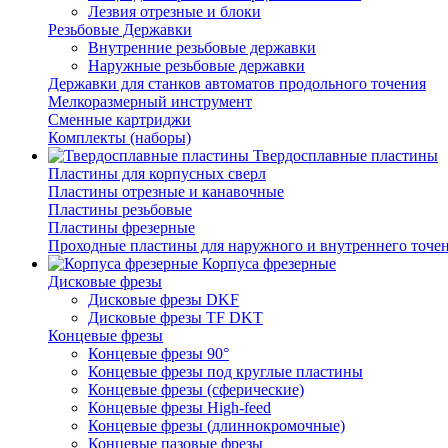
Лезвия отрезные и блоки
Резьбовые Державки
Внутренние резьбовые державки
Наружные резьбовые державки
Державки для станков автоматов продольного точения
Мелкоразмерный инструмент
Сменные картриджи
Комплекты (наборы)
Твердосплавные пластины
Пластины для корпусных сверл
Пластины отрезные и канавочные
Пластины резьбовые
Пластины фрезерные
Проходные пластины для наружного и внутреннего точе
Корпуса фрезерные
Дисковые фрезы
Дисковые фрезы DKF
Дисковые фрезы TF DKT
Концевые фрезы
Концевые фрезы 90°
Концевые фрезы под круглые пластины
Концевые фрезы (сферические)
Концевые фрезы High-feed
Концевые фрезы (длиннокромочные)
Концевые пазовые фрезы