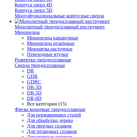
Корпуса сверл 4D
Корпуса сверл 5D
Многофункциональные корпусные сверла
Монолитный твердосплавный инструмент
Минирезцы
Минирезцы канавочные
Минирезцы резьбовые
Минирезы расточные
Переходные втулки
Развертки твердосплавные
Сверла твердосплавные
DR
GDR
GDRC
DR-3D
DR-5D
DR-8D
Все категории (15)
Фрезы концевые твердосплавные
Для нержавеющих сталей
Для обработки дерева
Для твердых сплавов
Для титановых сплавов
Для цветных сплавов