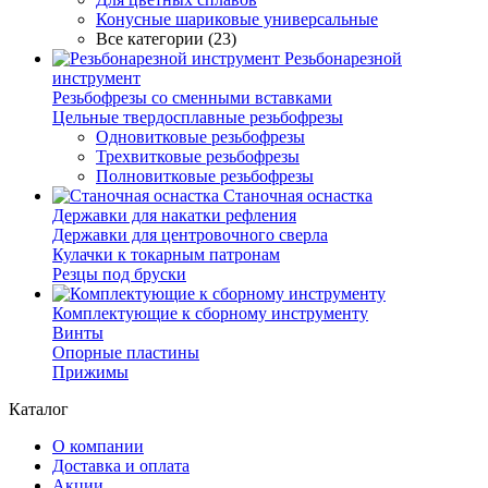
Конусные шариковые универсальные
Все категории (23)
Резьбонарезной
инструмент
Резьбофрезы со сменными вставками
Цельные твердосплавные резьбофрезы
Одновитковые резьбофрезы
Трехвитковые резьбофрезы
Полновитковые резьбофрезы
Станочная оснастка
Державки для накатки рефления
Державки для центровочного сверла
Кулачки к токарным патронам
Резцы под бруски
Комплектующие к сборному инструменту
Винты
Опорные пластины
Прижимы
Каталог
О компании
Доставка и оплата
Акции