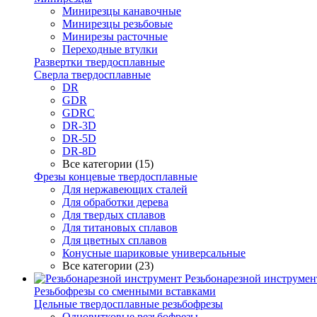
Минирезцы канавочные
Минирезцы резьбовые
Минирезы расточные
Переходные втулки
Развертки твердосплавные
Сверла твердосплавные
DR
GDR
GDRC
DR-3D
DR-5D
DR-8D
Все категории (15)
Фрезы концевые твердосплавные
Для нержавеющих сталей
Для обработки дерева
Для твердых сплавов
Для титановых сплавов
Для цветных сплавов
Конусные шариковые универсальные
Все категории (23)
Резьбонарезной инструмен
Резьбофрезы со сменными вставками
Цельные твердосплавные резьбофрезы
Одновитковые резьбофрезы