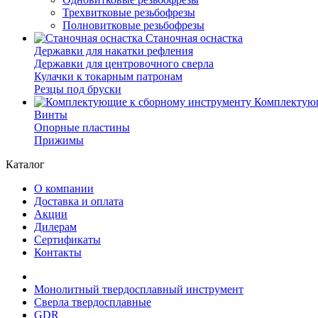
Трехвитковые резьбофрезы
Полновитковые резьбофрезы
Станочная оснастка
Державки для накатки рефления
Державки для центровочного сверла
Кулачки к токарным патронам
Резцы под бруски
Комплектующ
Винты
Опорные пластины
Прижимы
Каталог
О компании
Доставка и оплата
Акции
Дилерам
Сертификаты
Контакты
Монолитный твердосплавный инструмент
Сверла твердосплавные
GDR