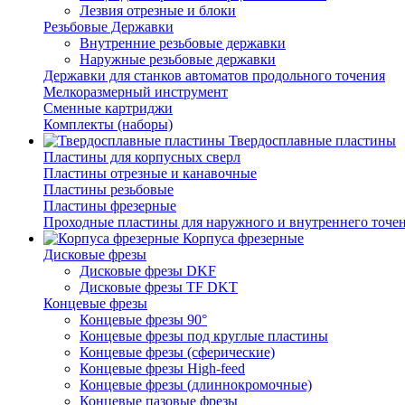
Лезвия отрезные и блоки
Резьбовые Державки
Внутренние резьбовые державки
Наружные резьбовые державки
Державки для станков автоматов продольного точения
Мелкоразмерный инструмент
Сменные картриджи
Комплекты (наборы)
Твердосплавные пластины
Пластины для корпусных сверл
Пластины отрезные и канавочные
Пластины резьбовые
Пластины фрезерные
Проходные пластины для наружного и внутреннего точе
Корпуса фрезерные
Дисковые фрезы
Дисковые фрезы DKF
Дисковые фрезы TF DKT
Концевые фрезы
Концевые фрезы 90°
Концевые фрезы под круглые пластины
Концевые фрезы (сферические)
Концевые фрезы High-feed
Концевые фрезы (длиннокромочные)
Концевые пазовые фрезы