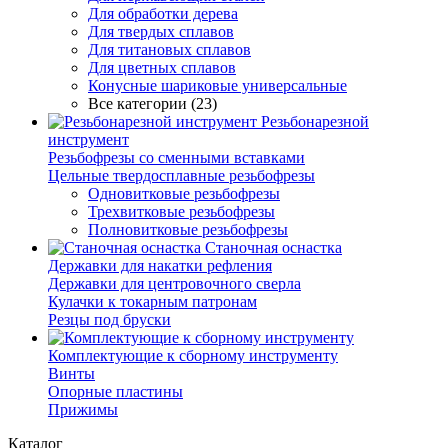
Для обработки дерева
Для твердых сплавов
Для титановых сплавов
Для цветных сплавов
Конусные шариковые универсальные
Все категории (23)
Резьбонарезной
инструмент
Резьбофрезы со сменными вставками
Цельные твердосплавные резьбофрезы
Одновитковые резьбофрезы
Трехвитковые резьбофрезы
Полновитковые резьбофрезы
Станочная оснастка
Державки для накатки рефления
Державки для центровочного сверла
Кулачки к токарным патронам
Резцы под бруски
Комплектующие к сборному инструменту
Винты
Опорные пластины
Прижимы
Каталог