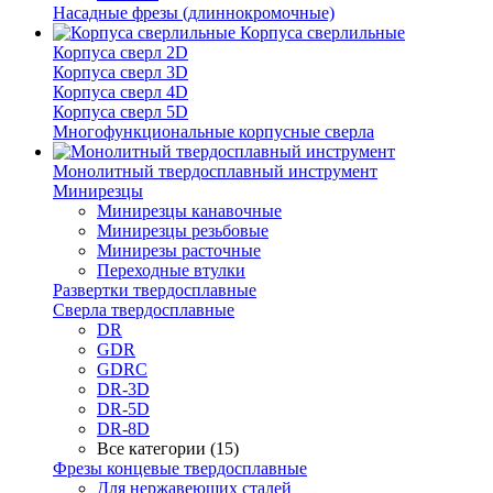
Насадные фрезы (длиннокромочные)
Корпуса сверлильные
Корпуса сверл 2D
Корпуса сверл 3D
Корпуса сверл 4D
Корпуса сверл 5D
Многофункциональные корпусные сверла
Монолитный твердосплавный инструмент
Минирезцы
Минирезцы канавочные
Минирезцы резьбовые
Минирезы расточные
Переходные втулки
Развертки твердосплавные
Сверла твердосплавные
DR
GDR
GDRC
DR-3D
DR-5D
DR-8D
Все категории (15)
Фрезы концевые твердосплавные
Для нержавеющих сталей