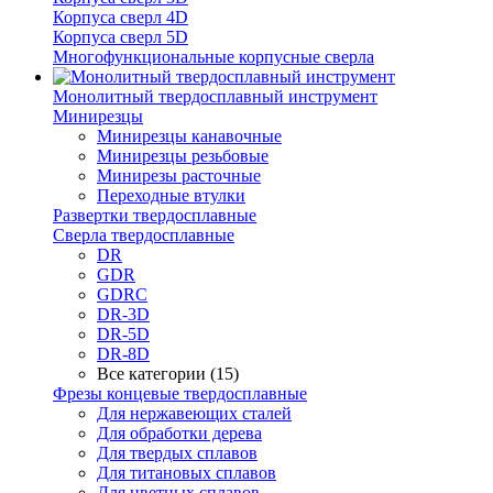
Корпуса сверл 4D
Корпуса сверл 5D
Многофункциональные корпусные сверла
Монолитный твердосплавный инструмент
Минирезцы
Минирезцы канавочные
Минирезцы резьбовые
Минирезы расточные
Переходные втулки
Развертки твердосплавные
Сверла твердосплавные
DR
GDR
GDRC
DR-3D
DR-5D
DR-8D
Все категории (15)
Фрезы концевые твердосплавные
Для нержавеющих сталей
Для обработки дерева
Для твердых сплавов
Для титановых сплавов
Для цветных сплавов