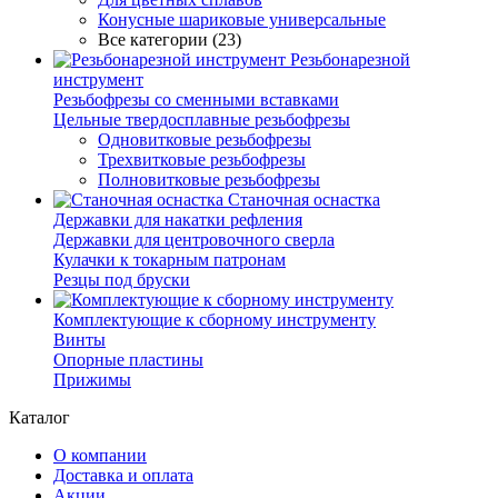
Конусные шариковые универсальные
Все категории (23)
Резьбонарезной
инструмент
Резьбофрезы со сменными вставками
Цельные твердосплавные резьбофрезы
Одновитковые резьбофрезы
Трехвитковые резьбофрезы
Полновитковые резьбофрезы
Станочная оснастка
Державки для накатки рефления
Державки для центровочного сверла
Кулачки к токарным патронам
Резцы под бруски
Комплектующие к сборному инструменту
Винты
Опорные пластины
Прижимы
Каталог
О компании
Доставка и оплата
Акции