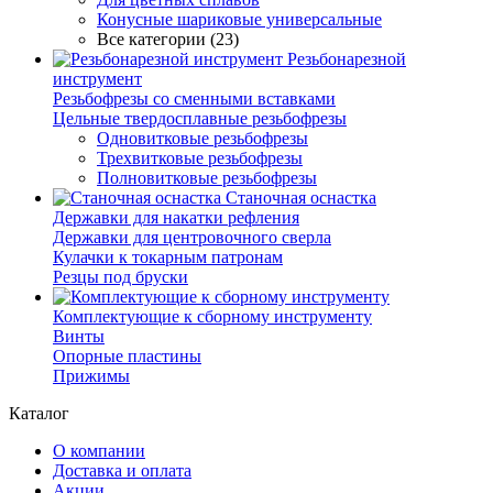
Конусные шариковые универсальные
Все категории (23)
Резьбонарезной
инструмент
Резьбофрезы со сменными вставками
Цельные твердосплавные резьбофрезы
Одновитковые резьбофрезы
Трехвитковые резьбофрезы
Полновитковые резьбофрезы
Станочная оснастка
Державки для накатки рефления
Державки для центровочного сверла
Кулачки к токарным патронам
Резцы под бруски
Комплектующие к сборному инструменту
Винты
Опорные пластины
Прижимы
Каталог
О компании
Доставка и оплата
Акции