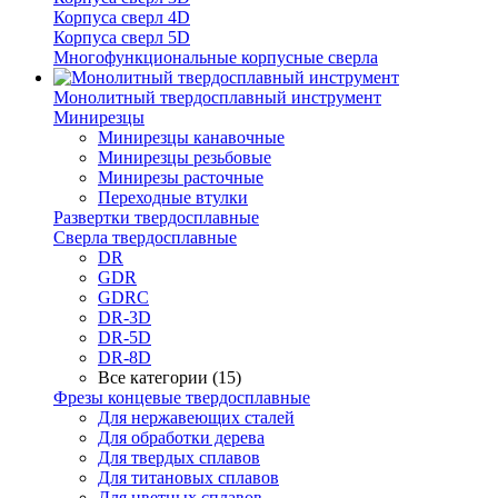
Корпуса сверл 4D
Корпуса сверл 5D
Многофункциональные корпусные сверла
Монолитный твердосплавный инструмент
Минирезцы
Минирезцы канавочные
Минирезцы резьбовые
Минирезы расточные
Переходные втулки
Развертки твердосплавные
Сверла твердосплавные
DR
GDR
GDRC
DR-3D
DR-5D
DR-8D
Все категории (15)
Фрезы концевые твердосплавные
Для нержавеющих сталей
Для обработки дерева
Для твердых сплавов
Для титановых сплавов
Для цветных сплавов