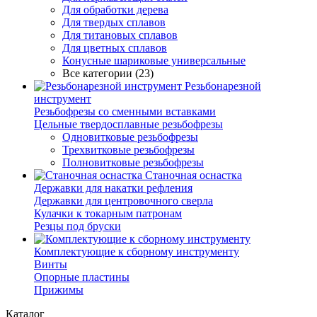
Для обработки дерева
Для твердых сплавов
Для титановых сплавов
Для цветных сплавов
Конусные шариковые универсальные
Все категории (23)
Резьбонарезной
инструмент
Резьбофрезы со сменными вставками
Цельные твердосплавные резьбофрезы
Одновитковые резьбофрезы
Трехвитковые резьбофрезы
Полновитковые резьбофрезы
Станочная оснастка
Державки для накатки рефления
Державки для центровочного сверла
Кулачки к токарным патронам
Резцы под бруски
Комплектующие к сборному инструменту
Винты
Опорные пластины
Прижимы
Каталог