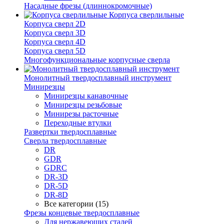
Насадные фрезы (длиннокромочные)
Корпуса сверлильные
Корпуса сверл 2D
Корпуса сверл 3D
Корпуса сверл 4D
Корпуса сверл 5D
Многофункциональные корпусные сверла
Монолитный твердосплавный инструмент
Минирезцы
Минирезцы канавочные
Минирезцы резьбовые
Минирезы расточные
Переходные втулки
Развертки твердосплавные
Сверла твердосплавные
DR
GDR
GDRC
DR-3D
DR-5D
DR-8D
Все категории (15)
Фрезы концевые твердосплавные
Для нержавеющих сталей