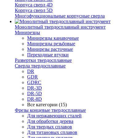
Корпуса сверл 4D
Корпуса сверл 5D
Многофункциональные корпусные сверла
Монолитный твердосплавный инструмент
Минирезцы
Минирезцы канавочные
Минирезцы резьбовые
Минирезы расточные
Переходные втулки
Развертки твердосплавные
Сверла твердосплавные
DR
GDR
GDRC
DR-3D
DR-5D
DR-8D
Все категории (15)
Фрезы концевые твердосплавные
Для нержавеющих сталей
Для обработки дерева
Для твердых сплавов
Для титановых сплавов
Для цветных сплавов