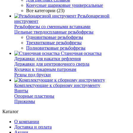
Конусные шариковые универсальные
Все категории (23)
Резьбонарезной
инструмент
Резьбофрезы со сменными вставками
Цельные твердосплавные резьбофрезы
Одновитковые резьбофрезы
Трехвитковые резьбофрезы
Полновитковые резьбофрезы
Станочная оснастка
Державки для накатки рефления
Державки для центровочного сверла
Кулачки к токарным патронам
Резцы под бруски
Комплектующие к сборному инструменту
Винты
Опорные пластины
Прижимы
Каталог
О компании
Доставка и оплата
Акции