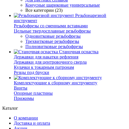
Конусные шариковые универсальные
Все категории (23)
Резьбонарезной
инструмент
Резьбофрезы со сменными вставками
Цельные твердосплавные резьбофрезы
Одновитковые резьбофрезы
Трехвитковые резьбофрезы
Полновитковые резьбофрезы
Станочная оснастка
Державки для накатки рефления
Державки для центровочного сверла
Кулачки к токарным патронам
Резцы под бруски
Комплектующие к сборному инструменту
Винты
Опорные пластины
Прижимы
Каталог
О компании
Доставка и оплата
Акции