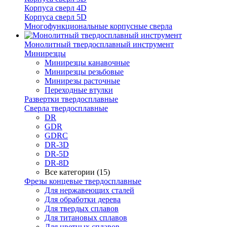
Корпуса сверл 4D
Корпуса сверл 5D
Многофункциональные корпусные сверла
Монолитный твердосплавный инструмент
Минирезцы
Минирезцы канавочные
Минирезцы резьбовые
Минирезы расточные
Переходные втулки
Развертки твердосплавные
Сверла твердосплавные
DR
GDR
GDRC
DR-3D
DR-5D
DR-8D
Все категории (15)
Фрезы концевые твердосплавные
Для нержавеющих сталей
Для обработки дерева
Для твердых сплавов
Для титановых сплавов
Для цветных сплавов