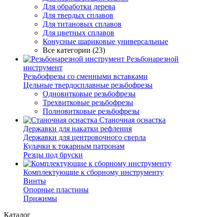
Для обработки дерева
Для твердых сплавов
Для титановых сплавов
Для цветных сплавов
Конусные шариковые универсальные
Все категории (23)
Резьбонарезной
инструмент
Резьбофрезы со сменными вставками
Цельные твердосплавные резьбофрезы
Одновитковые резьбофрезы
Трехвитковые резьбофрезы
Полновитковые резьбофрезы
Станочная оснастка
Державки для накатки рефления
Державки для центровочного сверла
Кулачки к токарным патронам
Резцы под бруски
Комплектующие к сборному инструменту
Винты
Опорные пластины
Прижимы
Каталог