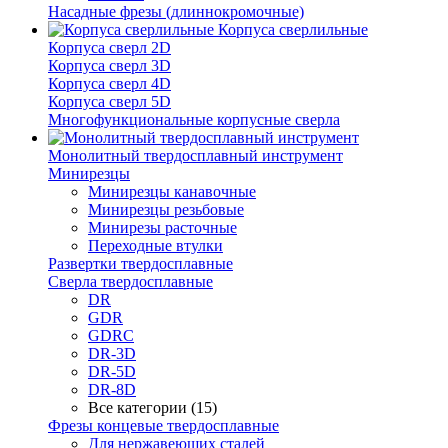
Насадные фрезы (длиннокромочные)
Корпуса сверлильные
Корпуса сверл 2D
Корпуса сверл 3D
Корпуса сверл 4D
Корпуса сверл 5D
Многофункциональные корпусные сверла
Монолитный твердосплавный инструмент
Минирезцы
Минирезцы канавочные
Минирезцы резьбовые
Минирезы расточные
Переходные втулки
Развертки твердосплавные
Сверла твердосплавные
DR
GDR
GDRC
DR-3D
DR-5D
DR-8D
Все категории (15)
Фрезы концевые твердосплавные
Для нержавеющих сталей