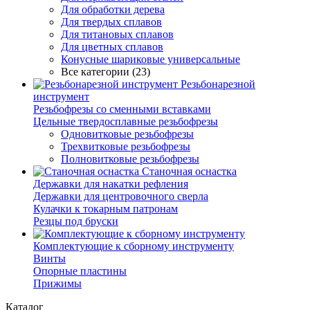
Для обработки дерева
Для твердых сплавов
Для титановых сплавов
Для цветных сплавов
Конусные шариковые универсальные
Все категории (23)
Резьбонарезной
инструмент
Резьбофрезы со сменными вставками
Цельные твердосплавные резьбофрезы
Одновитковые резьбофрезы
Трехвитковые резьбофрезы
Полновитковые резьбофрезы
Станочная оснастка
Державки для накатки рефления
Державки для центровочного сверла
Кулачки к токарным патронам
Резцы под бруски
Комплектующие к сборному инструменту
Винты
Опорные пластины
Прижимы
Каталог