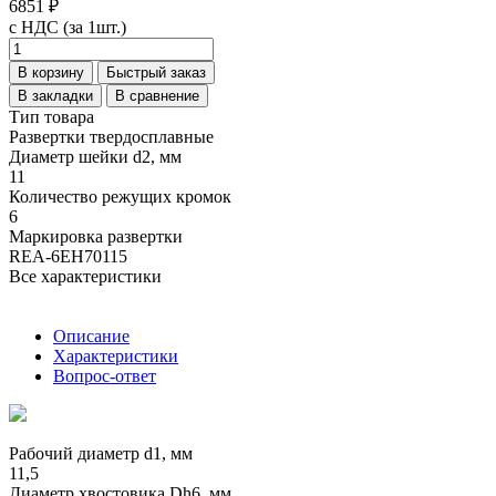
6851 ₽
с НДС (за 1шт.)
В корзину
Быстрый заказ
В закладки
В сравнение
Тип товара
Развертки твердосплавные
Диаметр шейки d2, мм
11
Количество режущих кромок
6
Маркировка развертки
REA-6EH70115
Все характеристики
Описание
Характеристики
Вопрос-ответ
Рабочий диаметр d1, мм
11,5
Диаметр хвостовика Dh6, мм