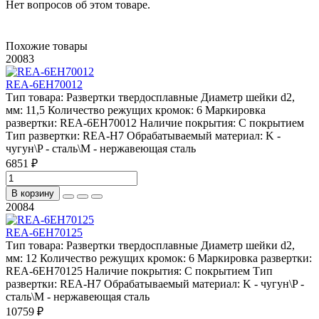
Нет вопросов об этом товаре.
Похожие товары
20083
REA-6EH70012
Тип товара:
Развертки твердосплавные
Диаметр шейки d2,
мм:
11,5
Количество режущих кромок:
6
Маркировка
развертки:
REA-6EH70012
Наличие покрытия:
С покрытием
Тип развертки:
REA-H7
Обрабатываемый материал:
K -
чугун\P - сталь\М - нержавеющая сталь
6851 ₽
В корзину
20084
REA-6EH70125
Тип товара:
Развертки твердосплавные
Диаметр шейки d2,
мм:
12
Количество режущих кромок:
6
Маркировка развертки:
REA-6EH70125
Наличие покрытия:
С покрытием
Тип
развертки:
REA-H7
Обрабатываемый материал:
K - чугун\P -
сталь\М - нержавеющая сталь
10759 ₽