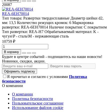
20087
REA-6EH70014
Тип товара:
Развертки твердосплавные
Диаметр шейки d2,
мм:
13,5
Количество режущих кромок:
6
Маркировка
развертки:
REA-6EH70014
Наличие покрытия:
С покрытием
Тип развертки:
REA-H7
Обрабатываемый материал:
K -
чугун\P - сталь\М - нержавеющая сталь
10759 ₽
В корзину
Будьте в центре событий - подпишитесь на наши новости!
Новинки, скидки, акции.
Оформить подписку
Я прочитал и согласен с условиями
Политика
безопасности
О компании
О компании
Политика безопасности
Пользовательское соглашение
Использование файлов cookie