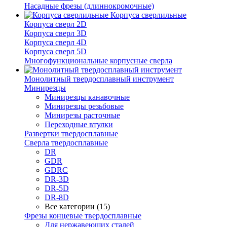
Насадные фрезы (длиннокромочные)
Корпуса сверлильные
Корпуса сверл 2D
Корпуса сверл 3D
Корпуса сверл 4D
Корпуса сверл 5D
Многофункциональные корпусные сверла
Монолитный твердосплавный инструмент
Минирезцы
Минирезцы канавочные
Минирезцы резьбовые
Минирезы расточные
Переходные втулки
Развертки твердосплавные
Сверла твердосплавные
DR
GDR
GDRC
DR-3D
DR-5D
DR-8D
Все категории (15)
Фрезы концевые твердосплавные
Для нержавеющих сталей