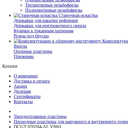
Трехвитковые резьбофрезы
Полновитковые резьбофрезы
Станочная оснастка
Державки для накатки рефления
Державки для центровочного сверла
Кулачки к токарным патронам
Резцы под бруски
Комплектующ
Винты
Опорные пластины
Прижимы
Каталог
О компании
Доставка и оплата
Акции
Дилерам
Сертификаты
Контакты
Твердосплавные пластины
Проходные пластины для наружного и внутреннего точе
DCGT 070204-AL VH01