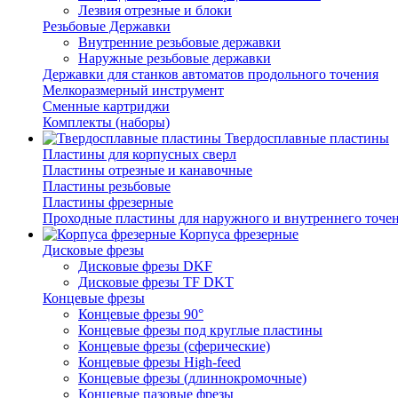
Лезвия отрезные и блоки
Резьбовые Державки
Внутренние резьбовые державки
Наружные резьбовые державки
Державки для станков автоматов продольного точения
Мелкоразмерный инструмент
Сменные картриджи
Комплекты (наборы)
Твердосплавные пластины
Пластины для корпусных сверл
Пластины отрезные и канавочные
Пластины резьбовые
Пластины фрезерные
Проходные пластины для наружного и внутреннего точе
Корпуса фрезерные
Дисковые фрезы
Дисковые фрезы DKF
Дисковые фрезы TF DKT
Концевые фрезы
Концевые фрезы 90°
Концевые фрезы под круглые пластины
Концевые фрезы (сферические)
Концевые фрезы High-feed
Концевые фрезы (длиннокромочные)
Концевые пазовые фрезы