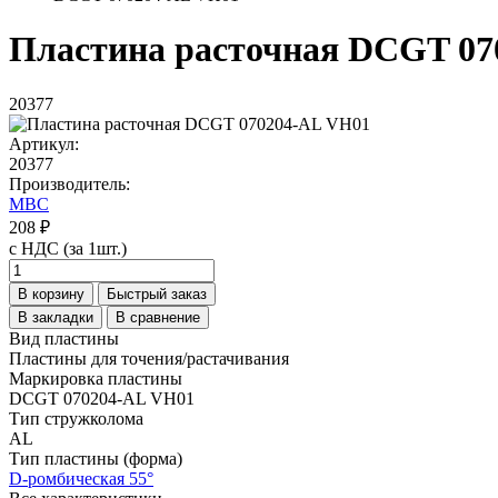
Пластина расточная DCGT 07
20377
Артикул:
20377
Производитель:
MBC
208 ₽
с НДС (за 1шт.)
В корзину
Быстрый заказ
В закладки
В сравнение
Вид пластины
Пластины для точения/растачивания
Маркировка пластины
DCGT 070204-AL VH01
Тип стружколома
AL
Тип пластины (форма)
D-ромбическая 55°