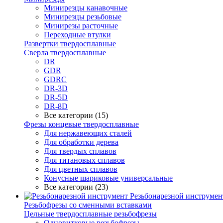
Минирезцы канавочные
Минирезцы резьбовые
Минирезы расточные
Переходные втулки
Развертки твердосплавные
Сверла твердосплавные
DR
GDR
GDRC
DR-3D
DR-5D
DR-8D
Все категории (15)
Фрезы концевые твердосплавные
Для нержавеющих сталей
Для обработки дерева
Для твердых сплавов
Для титановых сплавов
Для цветных сплавов
Конусные шариковые универсальные
Все категории (23)
Резьбонарезной инструмен
Резьбофрезы со сменными вставками
Цельные твердосплавные резьбофрезы
Одновитковые резьбофрезы