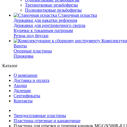
Трехвитковые резьбофрезы
Полновитковые резьбофрезы
Станочная оснастка
Державки для накатки рефления
Державки для центровочного сверла
Кулачки к токарным патронам
Резцы под бруски
Комплектующ
Винты
Опорные пластины
Прижимы
Каталог
О компании
Доставка и оплата
Акции
Дилерам
Сертификаты
Контакты
Твердосплавные пластины
Пластины отрезные и канавочные
Пластина для отрезки и точения канавок MGGN500R-8 L