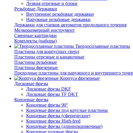
Лезвия отрезные и блоки
Резьбовые Державки
Внутренние резьбовые державки
Наружные резьбовые державки
Державки для станков автоматов продольного точения
Мелкоразмерный инструмент
Сменные картриджи
Комплекты (наборы)
Твердосплавные пластины
Пластины для корпусных сверл
Пластины отрезные и канавочные
Пластины резьбовые
Пластины фрезерные
Проходные пластины для наружного и внутреннего точе
Корпуса фрезерные
Дисковые фрезы
Дисковые фрезы DKF
Дисковые фрезы TF DKT
Концевые фрезы
Концевые фрезы 90°
Концевые фрезы под круглые пластины
Концевые фрезы (сферические)
Концевые фрезы High-feed
Концевые фрезы (длиннокромочные)
Концевые пазовые фрезы