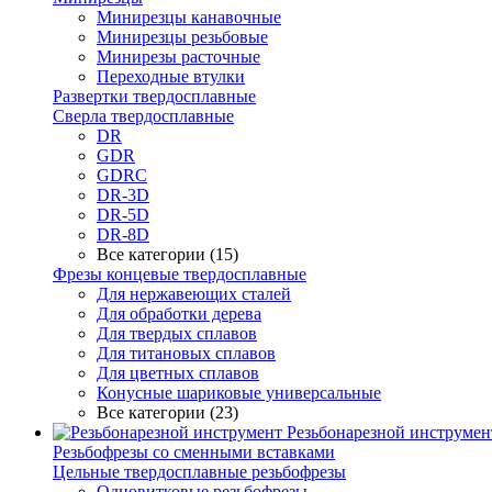
Минирезцы канавочные
Минирезцы резьбовые
Минирезы расточные
Переходные втулки
Развертки твердосплавные
Сверла твердосплавные
DR
GDR
GDRC
DR-3D
DR-5D
DR-8D
Все категории (15)
Фрезы концевые твердосплавные
Для нержавеющих сталей
Для обработки дерева
Для твердых сплавов
Для титановых сплавов
Для цветных сплавов
Конусные шариковые универсальные
Все категории (23)
Резьбонарезной инструмен
Резьбофрезы со сменными вставками
Цельные твердосплавные резьбофрезы
Одновитковые резьбофрезы