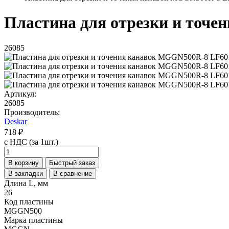
Пластина для отрезки и точе
26085
Артикул:
26085
Производитель:
Deskar
718 ₽
с НДС (за 1шт.)
В корзину
Быстрый заказ
В закладки
В сравнение
Длина L, мм
26
Код пластины
MGGN500
Марка пластины