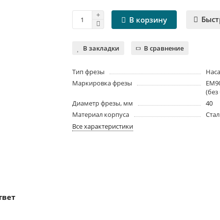
Быст
В корзину
В закладки
В сравнение
Тип фрезы
Наса
Маркировка фрезы
EM90
(без
Диаметр фрезы, мм
40
Материал корпуса
Ста
Все характеристики
твет