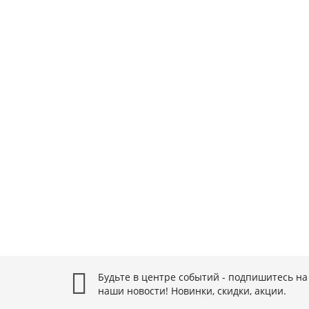
EM90 125X9 040 APKT 1604 ZCC (без СОЖ)
Тип фрезы:
Насадные фрезы 90°
Маркировка фрезы:
EM90 125X9 040 APKT 1604 ZCC (без 
Диаметр фрезы, мм:
125
Материал корпуса:
Сталь
Количество зубьев:
9
С подводом СОЖ:
Нет
Тип устанавливаемой пластины:
APKT 1604**
17328 ₽
В корзину
Будьте в центре событий - подпишитесь на
наши новости! Новинки, скидки, акции.