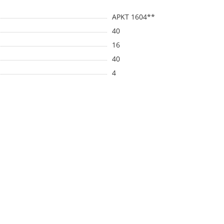
APKT 1604**
40
16
40
4
ОЖ)