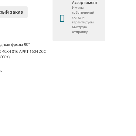
Ассортимент
Имеем
рый заказ
собственный
склад и
гарантируем
быструю
отправку
дные фрезы 90°
 40X4 016 APKT 1604 ZCC
 СОЖ)
ль