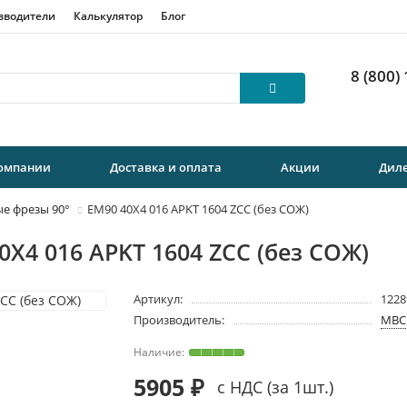
зводители
Калькулятор
Блог
8 (800)
компании
Доставка и оплата
Акции
Дил
е фрезы 90°
EM90 40X4 016 APKT 1604 ZCC (без СОЖ)
0X4 016 APKT 1604 ZCC (без СОЖ)
Артикул:
1228
Производитель:
MBC
5905 ₽
с НДС (за 1шт.)