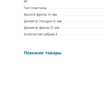
Тип пластины
Высота фрезы H, мм
Диаметр посадки d, мм
Диаметр фрезы D, мм
Количество зубьев Z
Похожие товары
12290
EM90 50X5 022 APKT 1604 ZCC (без СОЖ)
Тип фрезы:
Насадные фрезы 90°
Маркировка фрезы:
EM90 50X5 022 APKT 1604 ZCC (без С
Диаметр фрезы, мм:
50
Материал корпуса:
Сталь
Количество зубьев:
5
С подводом СОЖ:
Нет