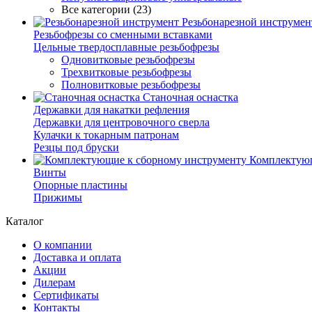
Все категории (23)
Резьбонарезной инструмен
Резьбофрезы со сменными вставками
Цельные твердосплавные резьбофрезы
Одновитковые резьбофрезы
Трехвитковые резьбофрезы
Полновитковые резьбофрезы
Станочная оснастка
Державки для накатки рефления
Державки для центровочного сверла
Кулачки к токарным патронам
Резцы под бруски
Комплектующ
Винты
Опорные пластины
Прижимы
Каталог
О компании
Доставка и оплата
Акции
Дилерам
Сертификаты
Контакты