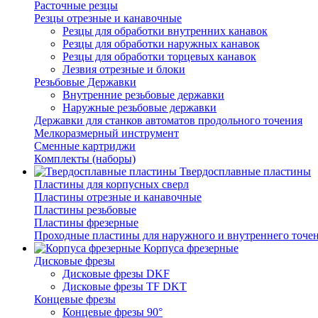
Расточные резцы
Резцы отрезные и канавочные
Резцы для обработки внутренних канавок
Резцы для обработки наружных канавок
Резцы для обработки торцевых канавок
Лезвия отрезные и блоки
Резьбовые Державки
Внутренние резьбовые державки
Наружные резьбовые державки
Державки для станков автоматов продольного точения
Мелкоразмерный инструмент
Сменные картриджи
Комплекты (наборы)
Твердосплавные пластины
Пластины для корпусных сверл
Пластины отрезные и канавочные
Пластины резьбовые
Пластины фрезерные
Проходные пластины для наружного и внутреннего точе
Корпуса фрезерные
Дисковые фрезы
Дисковые фрезы DKF
Дисковые фрезы TF DKT
Концевые фрезы
Концевые фрезы 90°