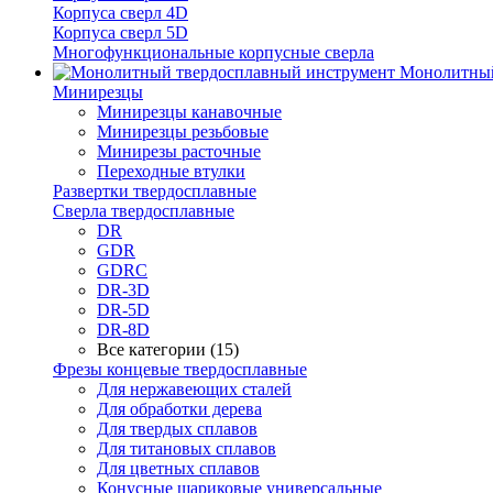
Корпуса сверл 4D
Корпуса сверл 5D
Многофункциональные корпусные сверла
Монолитный
Минирезцы
Минирезцы канавочные
Минирезцы резьбовые
Минирезы расточные
Переходные втулки
Развертки твердосплавные
Сверла твердосплавные
DR
GDR
GDRC
DR-3D
DR-5D
DR-8D
Все категории (15)
Фрезы концевые твердосплавные
Для нержавеющих сталей
Для обработки дерева
Для твердых сплавов
Для титановых сплавов
Для цветных сплавов
Конусные шариковые универсальные