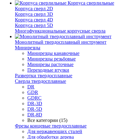
Корпуса сверлильные
Корпуса сверл 2D
Корпуса сверл 3D
Корпуса сверл 4D
Корпуса сверл 5D
Многофункциональные корпусные сверла
Монолитный твердосплавный инструмент
Минирезцы
Минирезцы канавочные
Минирезцы резьбовые
Минирезы расточные
Переходные втулки
Развертки твердосплавные
Сверла твердосплавные
DR
GDR
GDRC
DR-3D
DR-5D
DR-8D
Все категории (15)
Фрезы концевые твердосплавные
Для нержавеющих сталей
Для обработки дерева