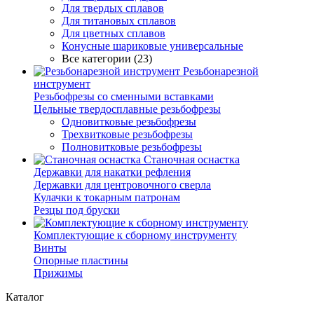
Для твердых сплавов
Для титановых сплавов
Для цветных сплавов
Конусные шариковые универсальные
Все категории (23)
Резьбонарезной
инструмент
Резьбофрезы со сменными вставками
Цельные твердосплавные резьбофрезы
Одновитковые резьбофрезы
Трехвитковые резьбофрезы
Полновитковые резьбофрезы
Станочная оснастка
Державки для накатки рефления
Державки для центровочного сверла
Кулачки к токарным патронам
Резцы под бруски
Комплектующие к сборному инструменту
Винты
Опорные пластины
Прижимы
Каталог