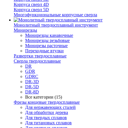
Корпуса сверл 4D
Корпуса сверл 5D
Многофункциональные корпусные сверла
Монолитный твердосплавный инструмент
Минирезцы
Минирезцы канавочные
Минирезцы резьбовые
Минирезы расточные
Переходные втулки
Развертки твердосплавные
Сверла твердосплавные
DR
GDR
GDRC
DR-3D
DR-5D
DR-8D
Все категории (15)
Фрезы концевые твердосплавные
Для нержавеющих сталей
Для обработки дерева
Для твердых сплавов
Для титановых сплавов
Для цветных сплавов