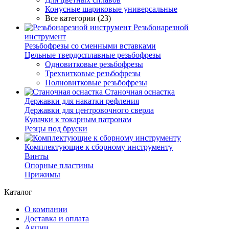
Конусные шариковые универсальные
Все категории (23)
Резьбонарезной
инструмент
Резьбофрезы со сменными вставками
Цельные твердосплавные резьбофрезы
Одновитковые резьбофрезы
Трехвитковые резьбофрезы
Полновитковые резьбофрезы
Станочная оснастка
Державки для накатки рефления
Державки для центровочного сверла
Кулачки к токарным патронам
Резцы под бруски
Комплектующие к сборному инструменту
Винты
Опорные пластины
Прижимы
Каталог
О компании
Доставка и оплата
Акции