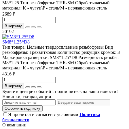
M8*1.25
Тип резьбофрезы:
THR-SM
Обрабатываемый
материал:
K - чугун\P - сталь\М - нержавеющая сталь
2689 ₽
В корзину
20192
SM8*1.25*D8
Тип товара:
Цельные твердосплавные резьбофрезы
Вид
резьбофрезы:
Трехвитковая
Количество режущих кромок:
3
Маркировка развертки:
SM8*1.25*D8
Размерность резьбы:
M8*1.25
Тип резьбофрезы:
THR-SM
Обрабатываемый
материал:
K - чугун\P - сталь\М - нержавеющая сталь
4316 ₽
В корзину
Будьте в центре событий - подпишитесь на наши новости!
Новинки, скидки, акции.
Оформить подписку
Я прочитал и согласен с условиями
Политика
безопасности
О компании