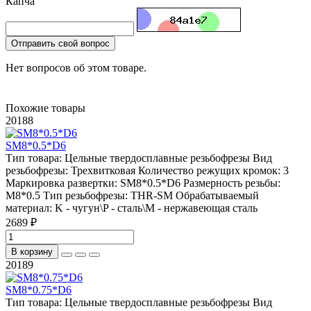
Капча
Отправить свой вопрос
Нет вопросов об этом товаре.
Похожие товары
20188
SM8*0.5*D6
Тип товара:
Цельные твердосплавные резьбофрезы
Вид
резьбофрезы:
Трехвитковая
Количество режущих кромок:
3
Маркировка развертки:
SM8*0.5*D6
Размерность резьбы:
M8*0.5
Тип резьбофрезы:
THR-SM
Обрабатываемый
материал:
K - чугун\P - сталь\М - нержавеющая сталь
2689 ₽
В корзину
20189
SM8*0.75*D6
Тип товара:
Цельные твердосплавные резьбофрезы
Вид