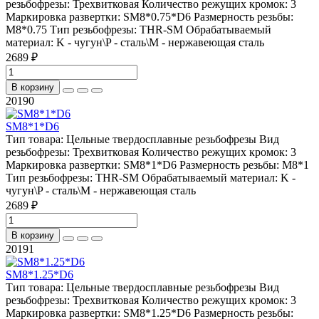
резьбофрезы:
Трехвитковая
Количество режущих кромок:
3
Маркировка развертки:
SM8*0.75*D6
Размерность резьбы:
M8*0.75
Тип резьбофрезы:
THR-SM
Обрабатываемый
материал:
K - чугун\P - сталь\М - нержавеющая сталь
2689 ₽
В корзину
20190
SM8*1*D6
Тип товара:
Цельные твердосплавные резьбофрезы
Вид
резьбофрезы:
Трехвитковая
Количество режущих кромок:
3
Маркировка развертки:
SM8*1*D6
Размерность резьбы:
M8*1
Тип резьбофрезы:
THR-SM
Обрабатываемый материал:
K -
чугун\P - сталь\М - нержавеющая сталь
2689 ₽
В корзину
20191
SM8*1.25*D6
Тип товара:
Цельные твердосплавные резьбофрезы
Вид
резьбофрезы:
Трехвитковая
Количество режущих кромок:
3
Маркировка развертки:
SM8*1.25*D6
Размерность резьбы: