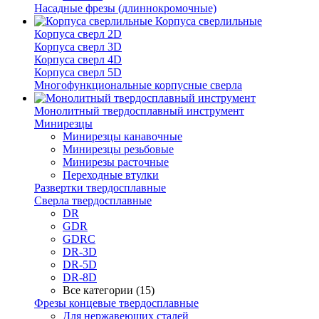
Насадные фрезы (длиннокромочные)
Корпуса сверлильные
Корпуса сверл 2D
Корпуса сверл 3D
Корпуса сверл 4D
Корпуса сверл 5D
Многофункциональные корпусные сверла
Монолитный твердосплавный инструмент
Минирезцы
Минирезцы канавочные
Минирезцы резьбовые
Минирезы расточные
Переходные втулки
Развертки твердосплавные
Сверла твердосплавные
DR
GDR
GDRC
DR-3D
DR-5D
DR-8D
Все категории (15)
Фрезы концевые твердосплавные
Для нержавеющих сталей