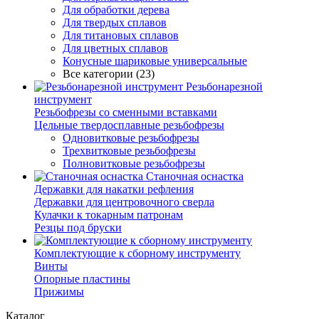
Для обработки дерева
Для твердых сплавов
Для титановых сплавов
Для цветных сплавов
Конусные шариковые универсальные
Все категории (23)
Резьбонарезной
инструмент
Резьбофрезы со сменными вставками
Цельные твердосплавные резьбофрезы
Одновитковые резьбофрезы
Трехвитковые резьбофрезы
Полновитковые резьбофрезы
Станочная оснастка
Державки для накатки рефления
Державки для центровочного сверла
Кулачки к токарным патронам
Резцы под бруски
Комплектующие к сборному инструменту
Винты
Опорные пластины
Прижимы
Каталог