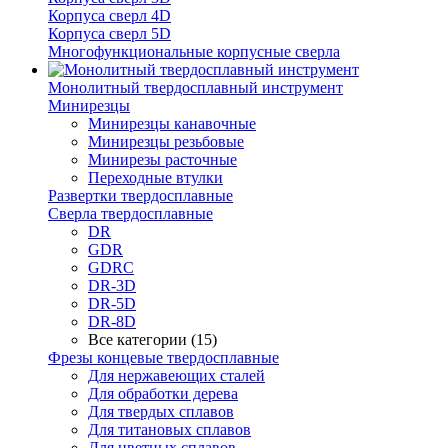
Корпуса сверл 4D
Корпуса сверл 5D
Многофункциональные корпусные сверла
Монолитный твердосплавный инструмент
Минирезцы
Минирезцы канавочные
Минирезцы резьбовые
Минирезы расточные
Переходные втулки
Развертки твердосплавные
Сверла твердосплавные
DR
GDR
GDRC
DR-3D
DR-5D
DR-8D
Все категории (15)
Фрезы концевые твердосплавные
Для нержавеющих сталей
Для обработки дерева
Для твердых сплавов
Для титановых сплавов
Для цветных сплавов