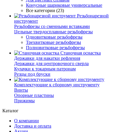
Конусные шариковые универсальные
Все категории (23)
Резьбонарезной
инструмент
Резьбофрезы со сменными вставками
Цельные твердосплавные резьбофрезы
Одновитковые резьбофрезы
Трехвитковые резьбофрезы
Полновитковые резьбофрезы
Станочная оснастка
Державки для накатки рефления
Державки для центровочного сверла
Кулачки к токарным патронам
Резцы под бруски
Комплектующие к сборному инструменту
Винты
Опорные пластины
Прижимы
Каталог
О компании
Доставка и оплата
Акции