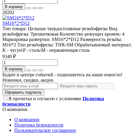
В корзину
20202
SM16*2*D12
Тип товара:
Цельные твердосплавные резьбофрезы
Вид
резьбофрезы:
Трехвитковая
Количество режущих кромок:
4
Маркировка развертки:
SM16*2*D12
Размерность резьбы:
M16*2
Тип резьбофрезы:
THR-SM
Обрабатываемый материал:
K - чугун\P - сталь\М - нержавеющая сталь
9340 ₽
В корзину
Будьте в центре событий - подпишитесь на наши новости!
Новинки, скидки, акции.
Оформить подписку
Я прочитал и согласен с условиями
Политика
безопасности
О компании
О компании
Политика безопасности
Пользовательское соглашение