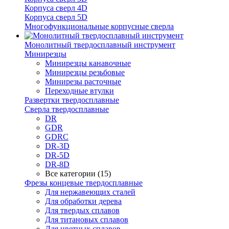
Корпуса сверл 4D
Корпуса сверл 5D
Многофункциональные корпусные сверла
Монолитный твердосплавный инструмент
Минирезцы
Минирезцы канавочные
Минирезцы резьбовые
Минирезы расточные
Переходные втулки
Развертки твердосплавные
Сверла твердосплавные
DR
GDR
GDRC
DR-3D
DR-5D
DR-8D
Все категории (15)
Фрезы концевые твердосплавные
Для нержавеющих сталей
Для обработки дерева
Для твердых сплавов
Для титановых сплавов
Для цветных сплавов