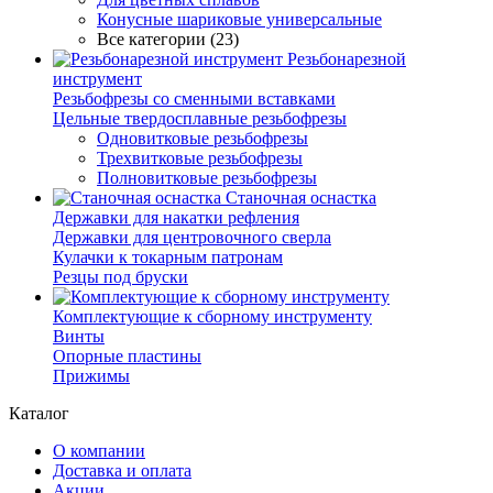
Конусные шариковые универсальные
Все категории (23)
Резьбонарезной
инструмент
Резьбофрезы со сменными вставками
Цельные твердосплавные резьбофрезы
Одновитковые резьбофрезы
Трехвитковые резьбофрезы
Полновитковые резьбофрезы
Станочная оснастка
Державки для накатки рефления
Державки для центровочного сверла
Кулачки к токарным патронам
Резцы под бруски
Комплектующие к сборному инструменту
Винты
Опорные пластины
Прижимы
Каталог
О компании
Доставка и оплата
Акции