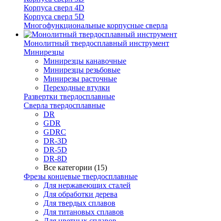
Корпуса сверл 4D
Корпуса сверл 5D
Многофункциональные корпусные сверла
Монолитный твердосплавный инструмент
Минирезцы
Минирезцы канавочные
Минирезцы резьбовые
Минирезы расточные
Переходные втулки
Развертки твердосплавные
Сверла твердосплавные
DR
GDR
GDRC
DR-3D
DR-5D
DR-8D
Все категории (15)
Фрезы концевые твердосплавные
Для нержавеющих сталей
Для обработки дерева
Для твердых сплавов
Для титановых сплавов
Для цветных сплавов