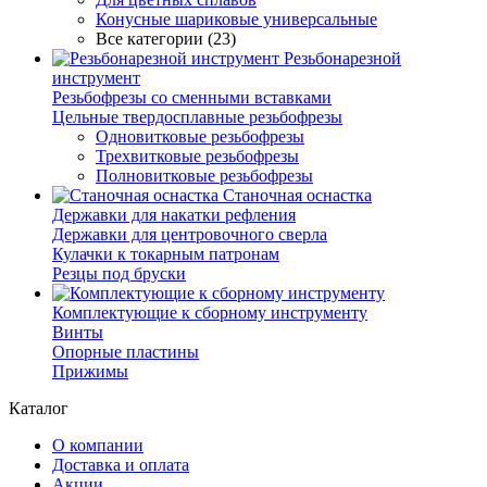
Конусные шариковые универсальные
Все категории (23)
Резьбонарезной
инструмент
Резьбофрезы со сменными вставками
Цельные твердосплавные резьбофрезы
Одновитковые резьбофрезы
Трехвитковые резьбофрезы
Полновитковые резьбофрезы
Станочная оснастка
Державки для накатки рефления
Державки для центровочного сверла
Кулачки к токарным патронам
Резцы под бруски
Комплектующие к сборному инструменту
Винты
Опорные пластины
Прижимы
Каталог
О компании
Доставка и оплата
Акции