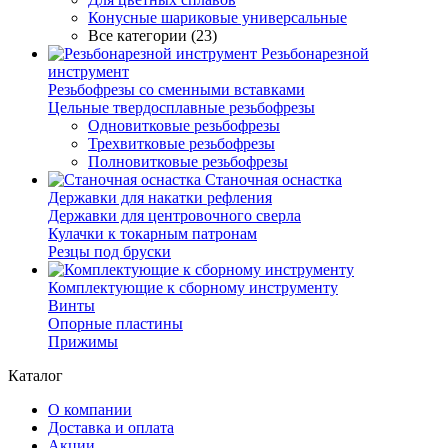
Конусные шариковые универсальные
Все категории (23)
Резьбонарезной
инструмент
Резьбофрезы со сменными вставками
Цельные твердосплавные резьбофрезы
Одновитковые резьбофрезы
Трехвитковые резьбофрезы
Полновитковые резьбофрезы
Станочная оснастка
Державки для накатки рефления
Державки для центровочного сверла
Кулачки к токарным патронам
Резцы под бруски
Комплектующие к сборному инструменту
Винты
Опорные пластины
Прижимы
Каталог
О компании
Доставка и оплата
Акции