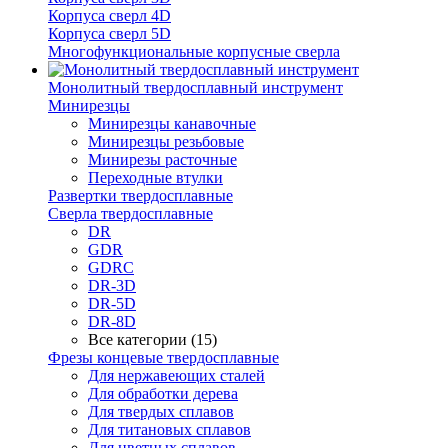
Корпуса сверл 4D
Корпуса сверл 5D
Многофункциональные корпусные сверла
Монолитный твердосплавный инструмент
Минирезцы
Минирезцы канавочные
Минирезцы резьбовые
Минирезы расточные
Переходные втулки
Развертки твердосплавные
Сверла твердосплавные
DR
GDR
GDRC
DR-3D
DR-5D
DR-8D
Все категории (15)
Фрезы концевые твердосплавные
Для нержавеющих сталей
Для обработки дерева
Для твердых сплавов
Для титановых сплавов
Для цветных сплавов