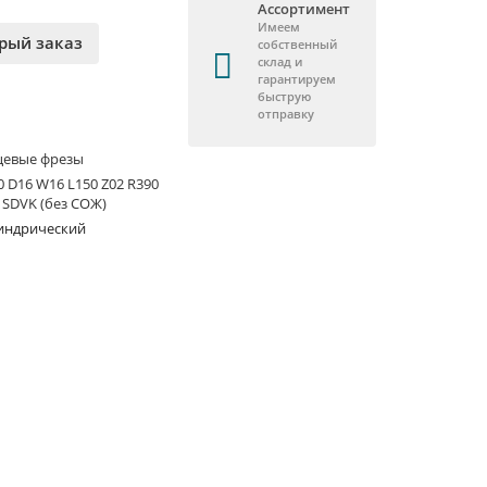
Ассортимент
Имеем
рый заказ
собственный
склад и
гарантируем
быструю
отправку
цевые фрезы
 D16 W16 L150 Z02 R390
 SDVK (без СОЖ)
индрический