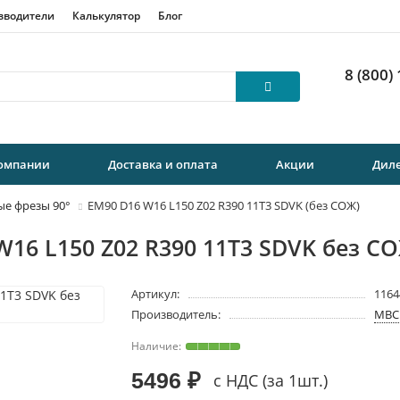
зводители
Калькулятор
Блог
8 (800)
компании
Доставка и оплата
Акции
Дил
ые фрезы 90°
EM90 D16 W16 L150 Z02 R390 11T3 SDVK (без СОЖ)
16 L150 Z02 R390 11T3 SDVK без С
Артикул:
1164
Производитель:
MBC
5496 ₽
с НДС (за 1шт.)