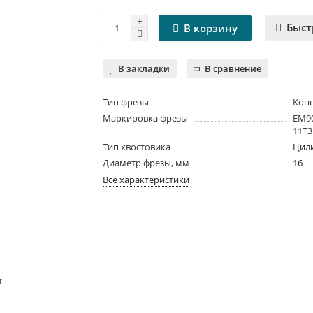
Быст
В корзину
В закладки
В сравнение
Тип фрезы
Кон
Маркировка фрезы
EM90
11T3
Тип хвостовика
Цил
Диаметр фрезы, мм
16
Все характеристики
т