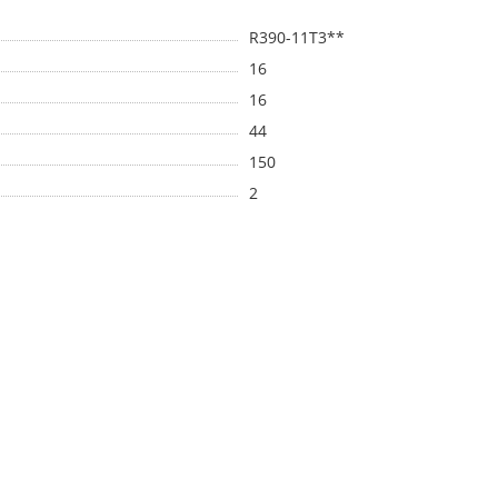
R390-11T3**
16
16
44
150
2
Ж)
VK (без СОЖ)