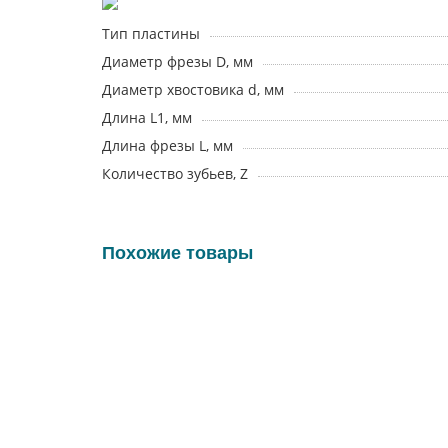
Тип пластины
Диаметр фрезы D, мм
Диаметр хвостовика d, мм
Длина L1, мм
Длина фрезы L, мм
Количество зубьев, Z
Похожие товары
11645
EM90 D16 W16 L100 Z02 R390 11T3 SDVK (без СО
Тип фрезы:
Концевые фрезы
Маркировка фрезы:
EM90 D16 W16 L100 Z02 R390 11T3 SD
Тип хвостовика:
Цилиндрический
Диаметр фрезы, мм:
16