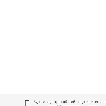
11649
EM90 D25 W25 L100 Z03 R390 11T3 SDVK (без СО
Тип фрезы:
Концевые фрезы
Маркировка фрезы:
EM90 D25 W25 L100 Z03 R390 11T3 SD
Тип хвостовика:
Цилиндрический
Диаметр фрезы, мм:
25
Материал корпуса:
Сталь
Общая длина, мм:
100
Диаметр хвостовика, мм:
25
5211 ₽
В корзину
Будьте в центре событий - подпишитесь на