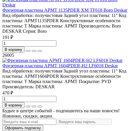
Фрезерная пластина APMT 1135PDER XM TF618 Boro Deskar
Вид обработки:
получистовая
Задний угол пластины:
11°
Код
пластины:
APMT1135PDER
Конструктивные особенности
пластины:
T
Марка пластины:
APMT
Производитель:
Boro
DESKAR
Серия:
Boro
191 ₽
В корзину
26005
Фрезерная пластина APMT 1604PDER-H2 LF6018 Deskar
Вид обработки:
получистовая
Задний угол пластины:
11°
Код
пластины:
APMT1604PDER
Конструктивные особенности
пластины:
T
Марка пластины:
APMT
Покрытие:
PVD
Производитель:
DESKAR
470 ₽
В корзину
Будьте в центре событий - подпишитесь на наши новости!
Новинки, скидки, акции.
Оформить подписку