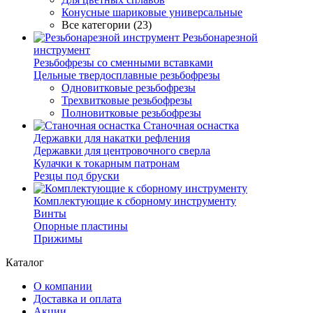
Конусные шариковые универсальные
Все категории (23)
Резьбонарезной
инструмент
Резьбофрезы со сменными вставками
Цельные твердосплавные резьбофрезы
Одновитковые резьбофрезы
Трехвитковые резьбофрезы
Полновитковые резьбофрезы
Станочная оснастка
Державки для накатки рефления
Державки для центровочного сверла
Кулачки к токарным патронам
Резцы под бруски
Комплектующие к сборному инструменту
Винты
Опорные пластины
Прижимы
Каталог
О компании
Доставка и оплата
Акции