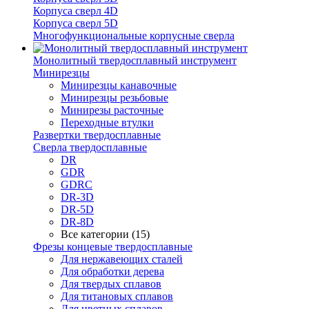
Корпуса сверл 4D
Корпуса сверл 5D
Многофункциональные корпусные сверла
Монолитный твердосплавный инструмент
Минирезцы
Минирезцы канавочные
Минирезцы резьбовые
Минирезы расточные
Переходные втулки
Развертки твердосплавные
Сверла твердосплавные
DR
GDR
GDRC
DR-3D
DR-5D
DR-8D
Все категории (15)
Фрезы концевые твердосплавные
Для нержавеющих сталей
Для обработки дерева
Для твердых сплавов
Для титановых сплавов
Для цветных сплавов