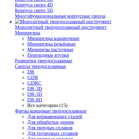
Корпуса сверл 4D
Корпуса сверл 5D
Многофункциональные корпусные сверла
Монолитный твердосплавный инструмент
Минирезцы
Минирезцы канавочные
Минирезцы резьбовые
Минирезы расточные
Переходные втулки
Развертки твердосплавные
Сверла твердосплавные
DR
GDR
GDRC
DR-3D
DR-5D
DR-8D
Все категории (15)
Фрезы концевые твердосплавные
Для нержавеющих сталей
Для обработки дерева
Для твердых сплавов
Для титановых сплавов
Для цветных сплавов