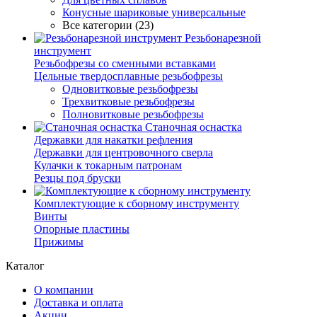
Конусные шариковые универсальные
Все категории (23)
Резьбонарезной
инструмент
Резьбофрезы со сменными вставками
Цельные твердосплавные резьбофрезы
Одновитковые резьбофрезы
Трехвитковые резьбофрезы
Полновитковые резьбофрезы
Станочная оснастка
Державки для накатки рефления
Державки для центровочного сверла
Кулачки к токарным патронам
Резцы под бруски
Комплектующие к сборному инструменту
Винты
Опорные пластины
Прижимы
Каталог
О компании
Доставка и оплата
Акции