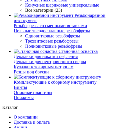
Конусные шариковые универсальные
Все категории (23)
Резьбонарезной
инструмент
Резьбофрезы со сменными вставками
Цельные твердосплавные резьбофрезы
Одновитковые резьбофрезы
Трехвитковые резьбофрезы
Полновитковые резьбофрезы
Станочная оснастка
Державки для накатки рефления
Державки для центровочного сверла
Кулачки к токарным патронам
Резцы под бруски
Комплектующие к сборному инструменту
Винты
Опорные пластины
Прижимы
Каталог
О компании
Доставка и оплата
Акции