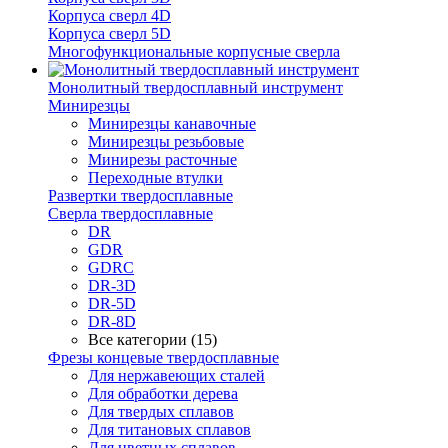
Корпуса сверл 4D
Корпуса сверл 5D
Многофункциональные корпусные сверла
Монолитный твердосплавный инструмент
Минирезцы
Минирезцы канавочные
Минирезцы резьбовые
Минирезы расточные
Переходные втулки
Развертки твердосплавные
Сверла твердосплавные
DR
GDR
GDRC
DR-3D
DR-5D
DR-8D
Все категории (15)
Фрезы концевые твердосплавные
Для нержавеющих сталей
Для обработки дерева
Для твердых сплавов
Для титановых сплавов
Для цветных сплавов