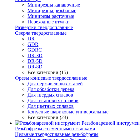
Минирезцы канавочные
Минирезцы резьбовые
Минирезы расточные
Переходные втулки
Развертки твердосплавные
Сверла твердосплавные
DR
GDR
GDRC
DR-3D
DR-5D
DR-8D
Все категории (15)
Фрезы концевые твердосплавные
Для нержавеющих сталей
Для обработки дерева
Для твердых сплавов
Для титановых сплавов
Для цветных сплавов
Конусные шариковые универсальные
Все категории (23)
Резьбонарезной инструмен
Резьбофрезы со сменными вставками
Цельные твердосплавные резьбофрезы
Одновитковые резьбофрезы