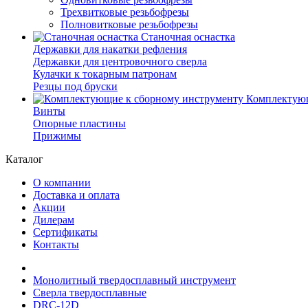
Трехвитковые резьбофрезы
Полновитковые резьбофрезы
Станочная оснастка
Державки для накатки рефления
Державки для центровочного сверла
Кулачки к токарным патронам
Резцы под бруски
Комплектующ
Винты
Опорные пластины
Прижимы
Каталог
О компании
Доставка и оплата
Акции
Дилерам
Сертификаты
Контакты
Монолитный твердосплавный инструмент
Сверла твердосплавные
DRC-12D