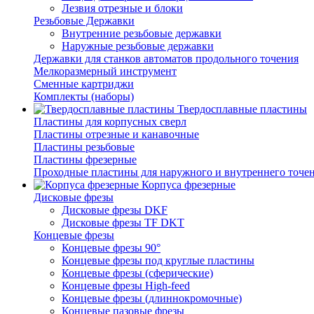
Лезвия отрезные и блоки
Резьбовые Державки
Внутренние резьбовые державки
Наружные резьбовые державки
Державки для станков автоматов продольного точения
Мелкоразмерный инструмент
Сменные картриджи
Комплекты (наборы)
Твердосплавные пластины
Пластины для корпусных сверл
Пластины отрезные и канавочные
Пластины резьбовые
Пластины фрезерные
Проходные пластины для наружного и внутреннего точе
Корпуса фрезерные
Дисковые фрезы
Дисковые фрезы DKF
Дисковые фрезы TF DKT
Концевые фрезы
Концевые фрезы 90°
Концевые фрезы под круглые пластины
Концевые фрезы (сферические)
Концевые фрезы High-feed
Концевые фрезы (длиннокромочные)
Концевые пазовые фрезы